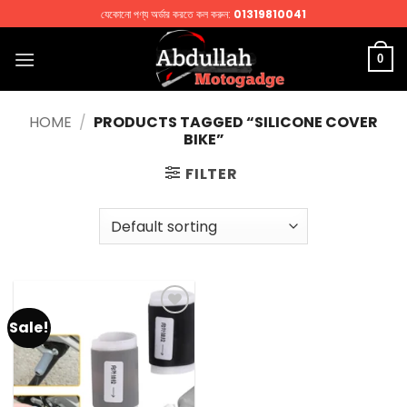
Skip
যেকোনো পণ্য অর্ডার করতে কল করুন:
01319810041
to
content
0
HOME
/
PRODUCTS TAGGED “SILICONE COVER
BIKE”
FILTER
Sale!
Add to
wishlist