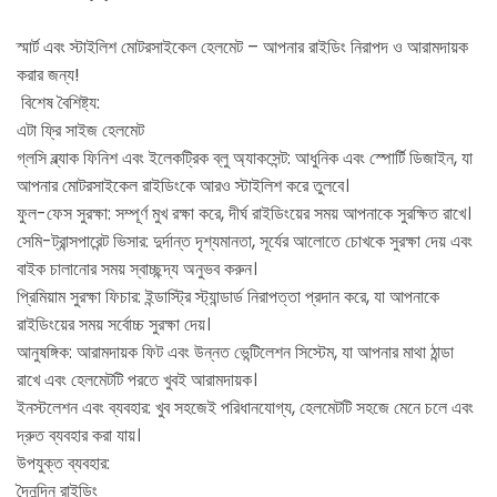
স্মার্ট এবং স্টাইলিশ মোটরসাইকেল হেলমেট – আপনার রাইডিং নিরাপদ ও আরামদায়ক
করার জন্য!
বিশেষ বৈশিষ্ট্য:
এটা ফ্রি সাইজ হেলমেট
গ্লসি ব্ল্যাক ফিনিশ এবং ইলেকট্রিক ব্লু অ্যাকসেন্ট: আধুনিক এবং স্পোর্টি ডিজাইন, যা
আপনার মোটরসাইকেল রাইডিংকে আরও স্টাইলিশ করে তুলবে।
ফুল-ফেস সুরক্ষা: সম্পূর্ণ মুখ রক্ষা করে, দীর্ঘ রাইডিংয়ের সময় আপনাকে সুরক্ষিত রাখে।
সেমি-ট্রান্সপারেন্ট ভিসার: দুর্দান্ত দৃশ্যমানতা, সূর্যের আলোতে চোখকে সুরক্ষা দেয় এবং
বাইক চালানোর সময় স্বাচ্ছন্দ্য অনুভব করুন।
প্রিমিয়াম সুরক্ষা ফিচার: ইন্ডাস্ট্রি স্ট্যান্ডার্ড নিরাপত্তা প্রদান করে, যা আপনাকে
রাইডিংয়ের সময় সর্বোচ্চ সুরক্ষা দেয়।
আনুষঙ্গিক: আরামদায়ক ফিট এবং উন্নত ভেন্টিলেশন সিস্টেম, যা আপনার মাথা ঠান্ডা
রাখে এবং হেলমেটটি পরতে খুবই আরামদায়ক।
ইনস্টলেশন এবং ব্যবহার: খুব সহজেই পরিধানযোগ্য, হেলমেটটি সহজে মেনে চলে এবং
দ্রুত ব্যবহার করা যায়।
উপযুক্ত ব্যবহার:
দৈনন্দিন রাইডিং