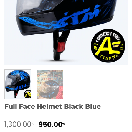
Full Face Helmet Black Blue
Original
Current
1,300.00
950.00
৳
৳
price
price