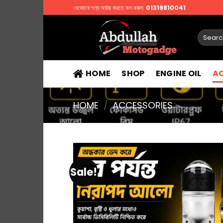
Skip
যেকোনো পণ্য অর্ডার করতে কল করুন:
01319810041
to
content
Search
for:
HOME
SHOP
ENGINE OIL
A
HOME
/
ACCESSORIES
Sale!