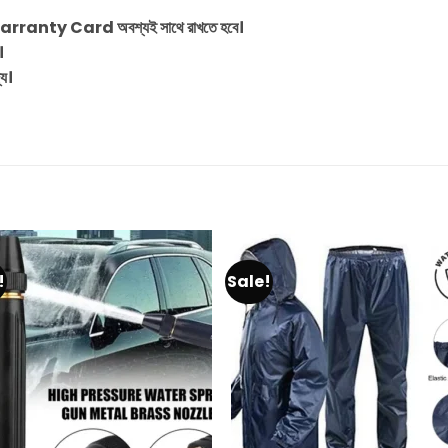
 Warranty Card অবশ্যই সাথে রাখতে হবে।
।
্য।
!
Sale!
Add to
Add 
wishlist
wishl