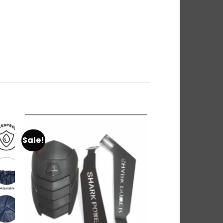
Sale!
to
Add to
ist
wishlist