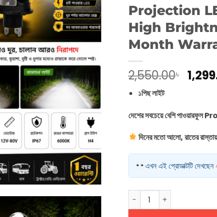
Projection L
High Brightne
Month Warr
Orig
2,550.00
1,299
৳
pric
১পিছ লাইট
was:
2,550
দেশের সবচেয়ে বেশি পাওয়ারফু
দিনের মতো আলো, রাতের রাস্তায় স
এখন এই প্রোডাক্টটি দেখছেন
Projection LED Headlight