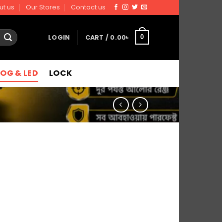
ut us
Our Stores
Contact us
LOGIN
CART /
0.00
৳
0
FOG & LED
LOCK