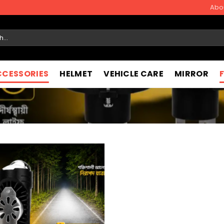
Abo
CCESSORIES
HELMET
VEHICLE CARE
MIRROR
Add to
wishlist