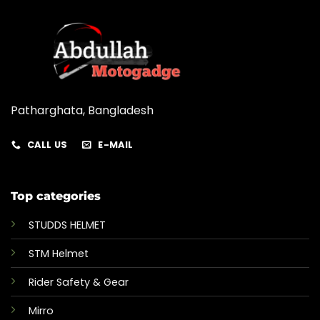
chosen
on
the
product
page
Patharghata, Bangladesh
CALL US
E-MAIL
Top categories
STUDDS HELMET
STM Helmet
Rider Safety & Gear
Mirro