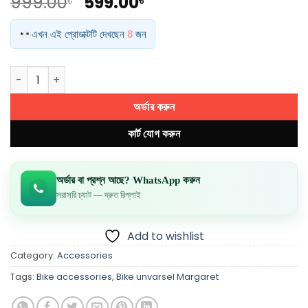
Original
Current
999.00
599.00
৳
৳
price
price
was:
is:
এখন এই প্রোডাক্টটি দেখছেন
8
জন
999.00৳ .
599.00৳ .
Shark Power Bike Tank Pad & Side Wing Protector quanti
অর্ডার করুন
কার্ট যোগ করুন
অর্ডার বা প্রশ্ন আছে? WhatsApp করুন
সরাসরি চ্যাট — দ্রুত রিপ্লাই
Add to wishlist
Category:
Accessories
Tags:
Bike accessories
,
Bike unvarsel Margaret