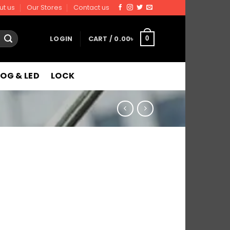
ut us
Our Stores
Contact us
LOGIN
CART /
0.00
৳
0
FOG & LED
LOCK