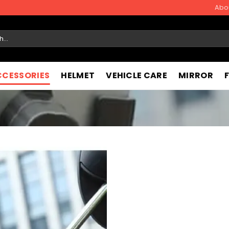
Abo
CCESSORIES
HELMET
VEHICLE CARE
MIRROR
Add to
wishlist