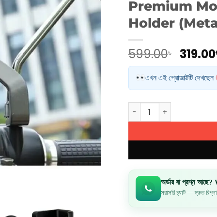
Premium Mot
Holder (Meta
Origin
599.00
319.00
৳
price
was:
এখন এই প্রোডাক্টটি দেখছেন
599.00
Premium Motorcycle Mob
অর্ডার বা প্রশ্ন আছ
সরাসরি চ্যাট — দ্রুত রিপ্ল