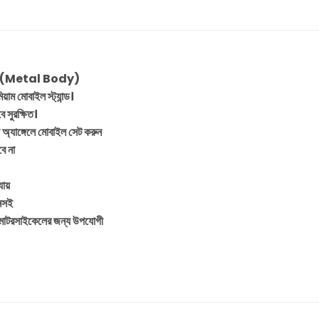
 (Metal Body)
াম মোবাইল স্ট্যান্ড।
 সুরক্ষিত।
্গেলে মোবাইল সেট করুন
ে না
যায়
নসই
সাইকেলের জন্য উপযোগী