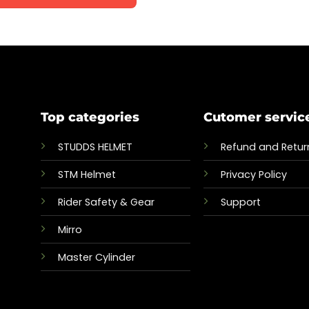
nts.
1,950.00৳
ons
sen
Top categories
Cutomer servic
uct
e
STUDDS HELMET
Refund and Return
STM Helmet
Privacy Policy
Rider Safety & Gear
Support
Mirro
Master Cylinder